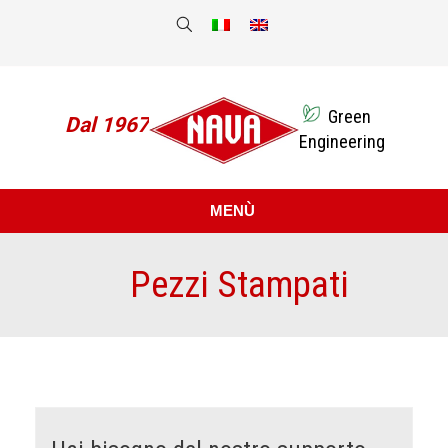
Green
Dal 1967
Engineering
MENÙ
Pezzi Stampati
Sei qui: